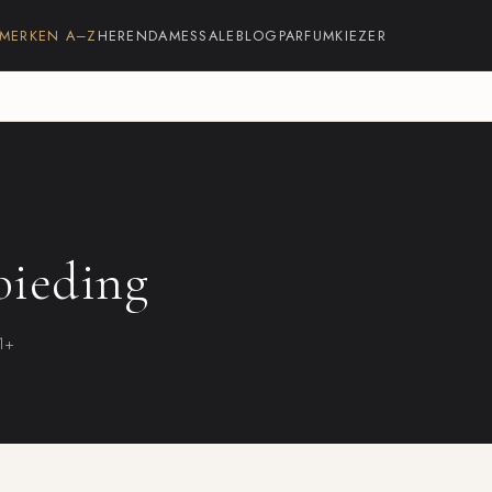
MERKEN A–Z
HEREN
DAMES
SALE
BLOG
PARFUMKIEZER
bieding
21+