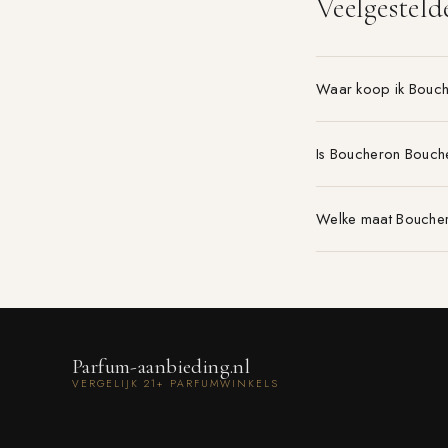
Veelgesteld
Waar koop ik Bouc
Is Boucheron Bouch
Welke maat Boucher
Parfum-aanbieding.nl
VERGELIJK 21+ PARFUMWINKELS