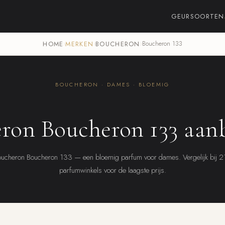
GEURSOORTEN
HOME
›
MERKEN
›
BOUCHERON
›
Boucheron 133
BOUCHERON · DAMES · BLOEMIG
ron Boucheron 133 aan
ucheron Boucheron 133 — een bloemig parfum voor dames. Vergelijk bij 
parfumwinkels voor de laagste prijs.