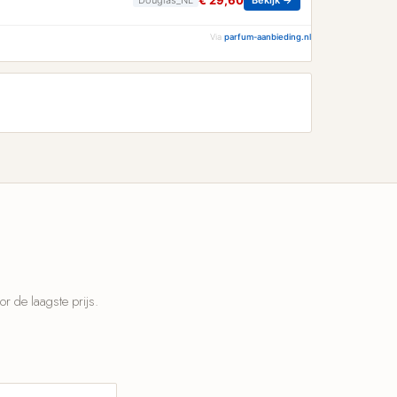
€ 29,60
Via
parfum-aanbieding.nl
 de laagste prijs.