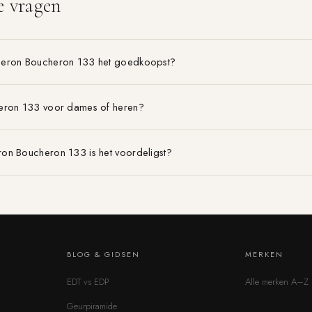
e vragen
heron Boucheron 133 het goedkoopst?
eron 133 voor dames of heren?
on Boucheron 133 is het voordeligst?
BLOG & GIDSEN
MERKEN
EDT vs EDP
Alle merken A–Z
Geurpiramide