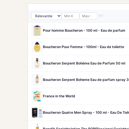
7/7
Pour homme Boucheron - 100 ml - Eau de parfum
Boucheron Pour Femme - 100ml - Eau de toilette
Boucheron Serpent Bohème Eau de Parfum 50 ml
Boucheron Serpent Boheme Eau de parfum spray 3
France in the World
Boucheron Quatre Men Spray - 100 ml - Eau De Toil
Benefit Gezichtslotion The POREfessional Gezicht