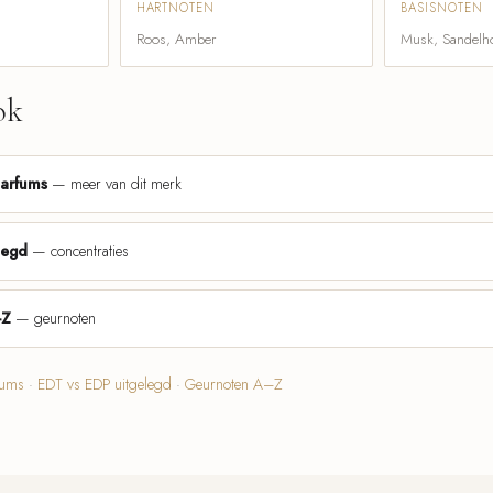
HARTNOTEN
BASISNOTEN
Roos, Amber
Musk, Sandelh
ok
parfums
— meer van dit merk
legd
— concentraties
-Z
— geurnoten
fums
·
EDT vs EDP uitgelegd
·
Geurnoten A–Z