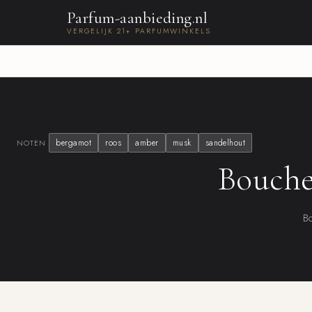
Parfum-aanbieding.nl
VERGELIJK 21+ PARFUMWINKELS
bergamot
roos
amber
musk
sandelhout
NOTEN
Bouche
Bo