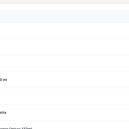
0 ml
ette
stoner Unisex 133ml