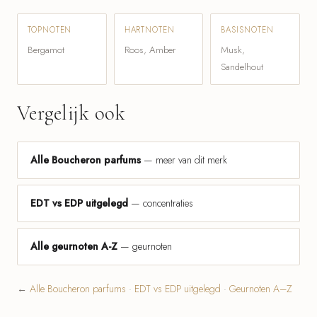
TOPNOTEN
HARTNOTEN
BASISNOTEN
Bergamot
Roos, Amber
Musk,
Sandelhout
Vergelijk ook
Alle Boucheron parfums
— meer van dit merk
EDT vs EDP uitgelegd
— concentraties
Alle geurnoten A-Z
— geurnoten
←
Alle Boucheron parfums
·
EDT vs EDP uitgelegd
·
Geurnoten A–Z