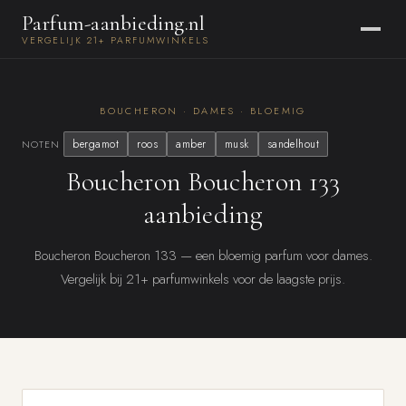
Parfum-aanbieding.nl
VERGELIJK 21+ PARFUMWINKELS
BOUCHERON · DAMES · BLOEMIG
bergamot
roos
amber
musk
sandelhout
NOTEN
Boucheron Boucheron 133
aanbieding
Boucheron Boucheron 133 — een bloemig parfum voor dames.
Vergelijk bij 21+ parfumwinkels voor de laagste prijs.