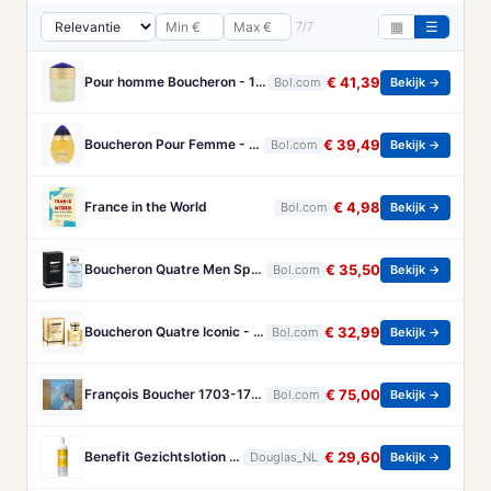
7/7
▦
☰
Pour homme Boucheron - 100 ml - Eau de parfum
€ 41,39
Bol.com
Bekijk →
Boucheron Pour Femme - 100ml - Eau de toilette
€ 39,49
Bol.com
Bekijk →
France in the World
€ 4,98
Bol.com
Bekijk →
Boucheron Quatre Men Spray - 100 ml - Eau De Toilette
€ 35,50
Bol.com
Bekijk →
Boucheron Quatre Iconic - 50 ml - eau de parfum spray - damesparfum
€ 32,99
Bol.com
Bekijk →
François Boucher 1703-1770 - Brandt, Christa
€ 75,00
Bol.com
Bekijk →
Benefit Gezichtslotion The POREfessional Gezichtstoner Unisex 133ml
€ 29,60
Douglas_NL
Bekijk →