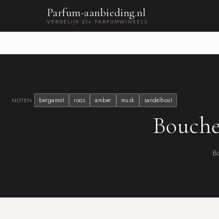
Parfum-aanbieding.nl
VERGELIJK 21+ PARFUMWINKELS
bergamot
roos
amber
musk
sandelhout
NOTEN
Bouche
Bo