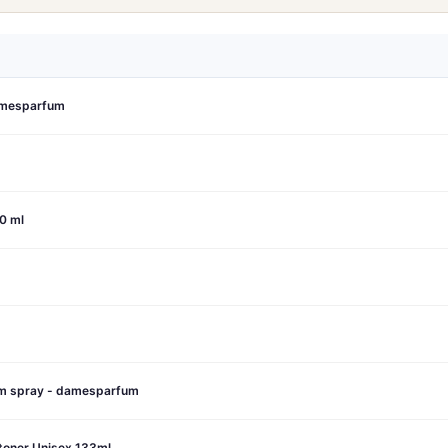
amesparfum
0 ml
fum spray - damesparfum
stoner Unisex 133ml