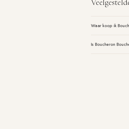
Veelgesteld
Waar koop ik Bouc
Is Boucheron Bouch
Welke maat Boucher
Parfum-aanbieding.nl
VERGELIJK 21+ PARFUMWINKELS