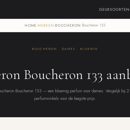
GEURSOORTEN
HOME
›
MERKEN
›
BOUCHERON
›
Boucheron 133
BOUCHERON · DAMES · BLOEMIG
ron Boucheron 133 aan
ucheron Boucheron 133 — een bloemig parfum voor dames. Vergelijk bij 
parfumwinkels voor de laagste prijs.