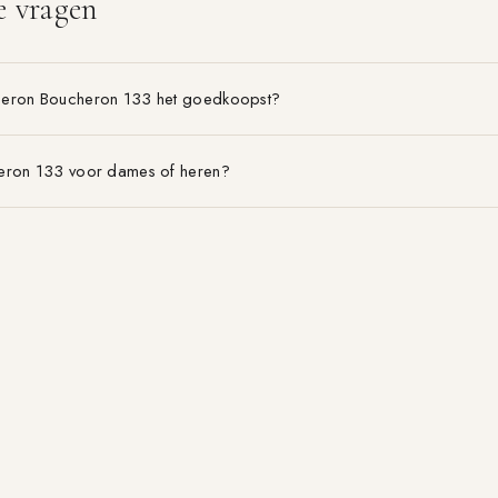
e vragen
heron Boucheron 133 het goedkoopst?
eron 133 voor dames of heren?
on Boucheron 133 is het voordeligst?
BLOG & GIDSEN
MERKEN
EDT vs EDP
Alle merken A–Z
Geurpiramide