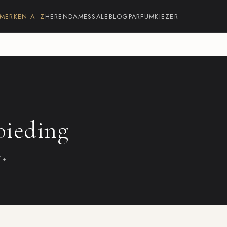
MERKEN A–Z
HEREN
DAMES
SALE
BLOG
PARFUMKIEZER
bieding
21+