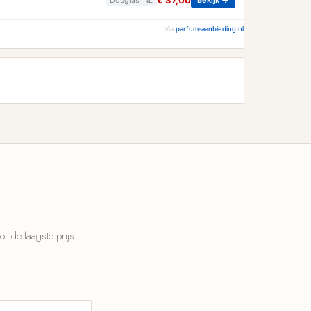
€ 37,00
Via
parfum-aanbieding.nl
 de laagste prijs.