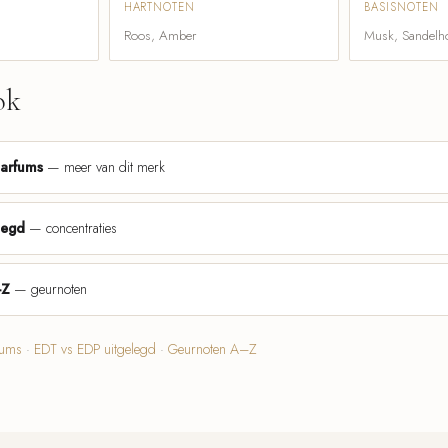
HARTNOTEN
BASISNOTEN
Roos, Amber
Musk, Sandelh
ok
parfums
— meer van dit merk
legd
— concentraties
-Z
— geurnoten
fums
·
EDT vs EDP uitgelegd
·
Geurnoten A–Z