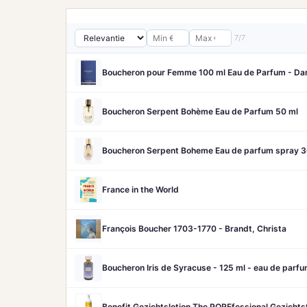
7/7
Boucheron pour Femme 100 ml Eau de Parfum - D
Boucheron Serpent Bohème Eau de Parfum 50 ml
Boucheron Serpent Boheme Eau de parfum spray 3
France in the World
François Boucher 1703-1770 - Brandt, Christa
Boucheron Iris de Syracuse - 125 ml - eau de par
Benefit Gezichtslotion The POREfessional Gezicht