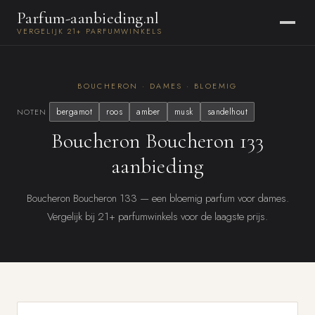
Parfum-aanbieding.nl
VERGELIJK 21+ PARFUMWINKELS
BOUCHERON · DAMES · BLOEMIG
bergamot
roos
amber
musk
sandelhout
NOTEN
Boucheron Boucheron 133
aanbieding
Boucheron Boucheron 133 — een bloemig parfum voor dames.
Vergelijk bij 21+ parfumwinkels voor de laagste prijs.