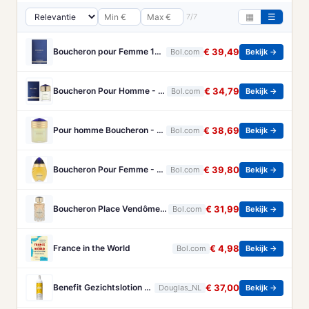
7/7
▦
☰
Boucheron pour Femme 100 ml Eau de Parfum - Damesparfum
€ 39,49
Bol.com
Bekijk →
Boucheron Pour Homme - 100ml - Eau de toilette
€ 34,79
Bol.com
Bekijk →
Pour homme Boucheron - 100 ml - Eau de parfum
€ 38,69
Bol.com
Bekijk →
Boucheron Pour Femme - 100ml - Eau de toilette
€ 39,80
Bol.com
Bekijk →
Boucheron Place Vendôme eau de parfum voor dames - Oriëntaals-houtachtig - 100 ml
€ 31,99
Bol.com
Bekijk →
France in the World
€ 4,98
Bol.com
Bekijk →
Benefit Gezichtslotion The POREfessional Gezichtstoner Unisex 133ml
€ 37,00
Douglas_NL
Bekijk →