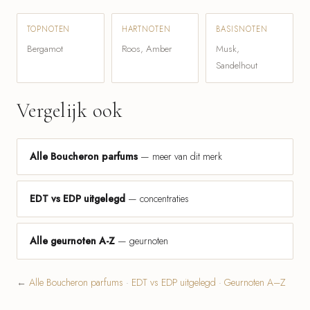
TOPNOTEN
HARTNOTEN
BASISNOTEN
Bergamot
Roos, Amber
Musk,
Sandelhout
Vergelijk ook
Alle Boucheron parfums
— meer van dit merk
EDT vs EDP uitgelegd
— concentraties
Alle geurnoten A-Z
— geurnoten
←
Alle Boucheron parfums
·
EDT vs EDP uitgelegd
·
Geurnoten A–Z