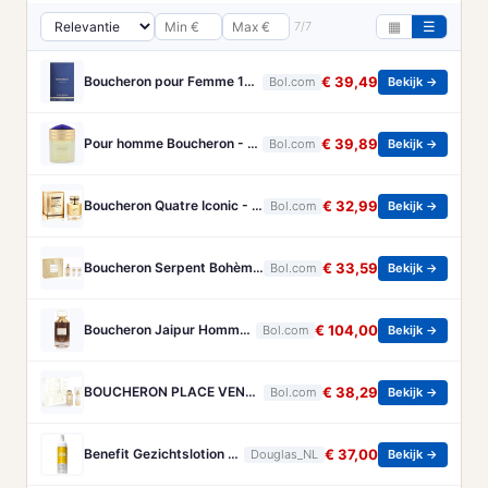
7/7
▦
☰
Boucheron pour Femme 100 ml Eau de Parfum - Damesparfum
€ 39,49
Bol.com
Bekijk →
Pour homme Boucheron - 100 ml - Eau de parfum
€ 39,89
Bol.com
Bekijk →
Boucheron Quatre Iconic - 50 ml - eau de parfum spray - damesparfum
€ 32,99
Bol.com
Bekijk →
Boucheron Serpent Bohème Gift Set 50ml Eau de Parfum + 50ml Bath & Shower Gel + 50ml Body Lotion - Geschenkset
€ 33,59
Bol.com
Bekijk →
Boucheron Jaipur Homme Eau de Parfum 100ml Spray
€ 104,00
Bol.com
Bekijk →
BOUCHERON PLACE VENDOME GESCHENKSET
€ 38,29
Bol.com
Bekijk →
Benefit Gezichtslotion The POREfessional Gezichtstoner Unisex 133ml
€ 37,00
Douglas_NL
Bekijk →