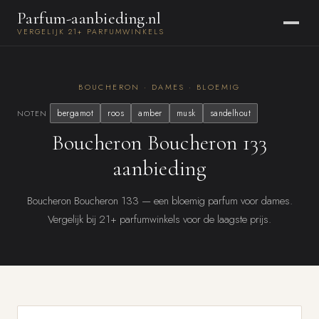
Parfum-aanbieding.nl
VERGELIJK 21+ PARFUMWINKELS
BOUCHERON · DAMES · BLOEMIG
bergamot
roos
amber
musk
sandelhout
NOTEN
Boucheron Boucheron 133
aanbieding
Boucheron Boucheron 133 — een bloemig parfum voor dames.
Vergelijk bij 21+ parfumwinkels voor de laagste prijs.