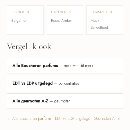
TOPNOTEN
HARTNOTEN
BASISNOTEN
Bergamot
Roos, Amber
Musk,
Sandelhout
Vergelijk ook
Alle Boucheron parfums
— meer van dit merk
EDT vs EDP uitgelegd
— concentraties
Alle geurnoten A-Z
— geurnoten
←
Alle Boucheron parfums
·
EDT vs EDP uitgelegd
·
Geurnoten A–Z