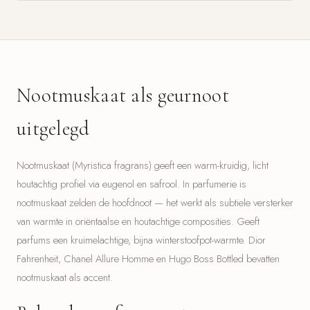
Nootmuskaat als geurnoot
uitgelegd
Nootmuskaat (Myristica fragrans) geeft een warm-kruidig, licht
houtachtig profiel via eugenol en safrool. In parfumerie is
nootmuskaat zelden de hoofdnoot — het werkt als subtiele versterker
van warmte in oriëntaalse en houtachtige composities. Geeft
parfums een kruimelachtige, bijna winterstoofpot-warmte. Dior
Fahrenheit, Chanel Allure Homme en Hugo Boss Bottled bevatten
nootmuskaat als accent.