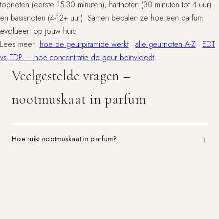
topnoten (eerste 15-30 minuten), hartnoten (30 minuten tot 4 uur)
en basisnoten (4-12+ uur). Samen bepalen ze hoe een parfum
evolueert op jouw huid.
Lees meer:
hoe de geurpiramide werkt
·
alle geurnoten A-Z
·
EDT
vs EDP — hoe concentratie de geur beïnvloedt
Veelgestelde vragen –
nootmuskaat in parfum
Hoe ruikt nootmuskaat in parfum?
Welke parfums bevatten nootmuskaat?
Is nootmuskaat anders dan musk?