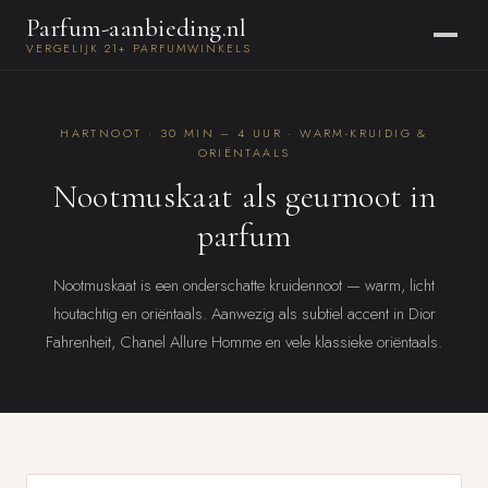
Parfum-aanbieding.nl
VERGELIJK 21+ PARFUMWINKELS
HARTNOOT · 30 MIN – 4 UUR · WARM-KRUIDIG &
ORIËNTAALS
Nootmuskaat als geurnoot in
parfum
Nootmuskaat is een onderschatte kruidennoot — warm, licht
houtachtig en oriëntaals. Aanwezig als subtiel accent in Dior
Fahrenheit, Chanel Allure Homme en vele klassieke oriëntaals.