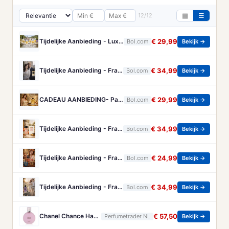
12/12
▦
☰
Tijdelijke Aanbieding - Luxe Franse Eau de Parfum - Collection Prestige - 5 grote miniaturen met diverse Bloemige geuren
€ 29,99
Bol.com
Bekijk →
Tijdelijke Aanbieding - Franse Parfum - Rodin - een heerlijke frisse/kruidige Eau de Parum - met gratis parfumverstuiver - blijft gehele dag ruiken.
€ 34,99
Bol.com
Bekijk →
CADEAU AANBIEDING- Parfum Passade Paris - Elegante Zachte Geur - 100 ml
€ 29,99
Bol.com
Bekijk →
Tijdelijke Aanbieding - Franse Dames Parfum - Pomone- een heerlijke Eau de Parfum - dat ruikt naar heerlijk fris fruit en amandel.
€ 34,99
Bol.com
Bekijk →
Tijdelijke Aanbieding - Franse Dames Parfum - Amative and Tender - een heerlijke Eau de Parfum - met Koffie - Amandelen en Chocola - met hartje ketting
€ 24,99
Bol.com
Bekijk →
Tijdelijke Aanbieding - Franse Parfum - Le Jardin - is een Eau de Parfum - van een perfecte mix van kruiden en Lavendel - met extra handtas verstuiver.
€ 34,99
Bol.com
Bekijk →
Chanel Chance Haarparfum 35 ml
€ 57,50
Perfumetrader NL
Bekijk →