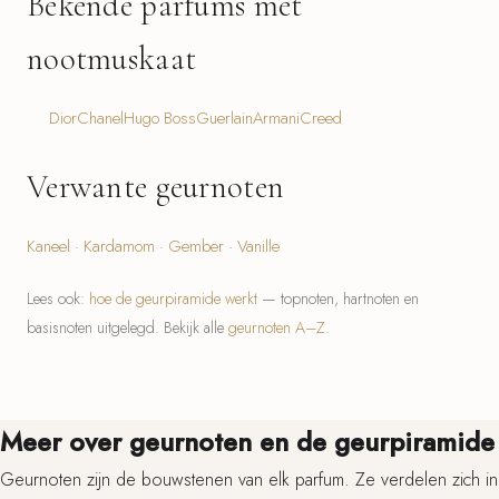
Bekende parfums met
nootmuskaat
Dior
Chanel
Hugo Boss
Guerlain
Armani
Creed
Verwante geurnoten
Kaneel
·
Kardamom
·
Gember
·
Vanille
Lees ook:
hoe de geurpiramide werkt
— topnoten, hartnoten en
basisnoten uitgelegd. Bekijk alle
geurnoten A–Z
.
Meer over geurnoten en de geurpiramide
Geurnoten zijn de bouwstenen van elk parfum. Ze verdelen zich in