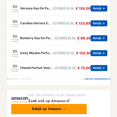
Versace Eau De Parfum Versace - Eros Energy Eau De Parfum - 200 ML
€ 124,00
ICI PARIS XL NL
Bekijk →
Carolina Herrera Eau De Parfum Carolina Herrera - Good Girl Polka Paradise Eau De Parfum - 80 ML
€ 133,88
ICI PARIS XL NL
Bekijk →
Burberry Eau De Parfum Intense Voor Dames Burberry - Goddess Amber Vanilla Eau De Parfum Intense Voor Dames - 50 ML
€ 99,20
ICI PARIS XL NL
Bekijk →
Issey Miyake Parfum Issey Miyake - Le Sel D'issey Parfum - 100 ML
€ 123,20
ICI PARIS XL NL
Bekijk →
Chanel Parfum Voor Het Haar Chanel - Coco Mademoiselle Parfum Voor Het Haar - 35 ML
€ 72,00
ICI PARIS XL NL
Bekijk →
Bijgewerkt 7-8-2026
Via
parfum-aanbieding.nl
NIET GEVONDEN IN DE VERGELIJKER?
amazon
Zoek ook op Amazon.nl
Bekijk op Amazon →