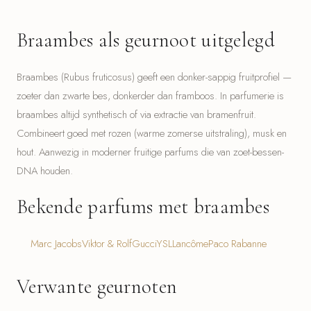
Braambes als geurnoot uitgelegd
Braambes (Rubus fruticosus) geeft een donker-sappig fruitprofiel —
zoeter dan zwarte bes, donkerder dan framboos. In parfumerie is
braambes altijd synthetisch of via extractie van bramenfruit.
Combineert goed met rozen (warme zomerse uitstraling), musk en
hout. Aanwezig in moderner fruitige parfums die van zoet-bessen-
DNA houden.
Bekende parfums met braambes
Marc Jacobs
Viktor & Rolf
Gucci
YSL
Lancôme
Paco Rabanne
Verwante geurnoten