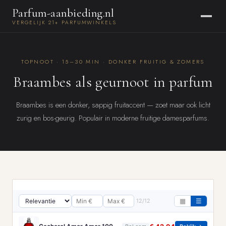
Parfum-aanbieding.nl
VERGELIJK 21+ PARFUMWINKELS
TOPNOOT · 15–30 MIN · DONKER FRUITIG & ZOMERS
Braambes als geurnoot in parfum
Braambes is een donker, sappig fruitaccent — zoet maar ook licht
zurig en bos-geurig. Populair in moderne fruitige damesparfums.
12/12
▦
☰