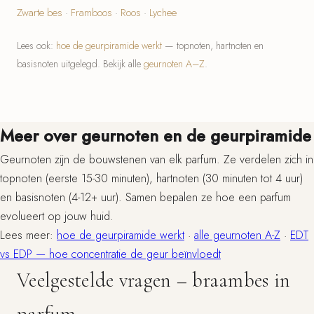
Zwarte bes
·
Framboos
·
Roos
·
Lychee
Lees ook:
hoe de geurpiramide werkt
— topnoten, hartnoten en
basisnoten uitgelegd. Bekijk alle
geurnoten A–Z
.
Meer over geurnoten en de geurpiramide
Geurnoten zijn de bouwstenen van elk parfum. Ze verdelen zich in
topnoten (eerste 15-30 minuten), hartnoten (30 minuten tot 4 uur)
en basisnoten (4-12+ uur). Samen bepalen ze hoe een parfum
evolueert op jouw huid.
Lees meer:
hoe de geurpiramide werkt
·
alle geurnoten A-Z
·
EDT
vs EDP — hoe concentratie de geur beïnvloedt
Veelgestelde vragen – braambes in
parfum