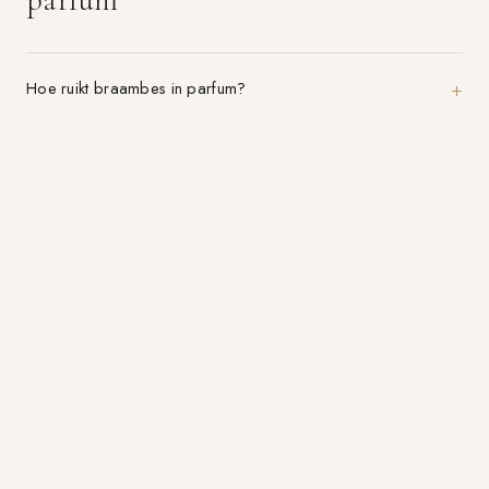
Hoe ruikt braambes in parfum?
Is braambes een topnoot?
Welke parfums bevatten braambes?
Parfum-aanbieding.nl
VERGELIJK 21+ PARFUMWINKELS
CATEGORIEËN