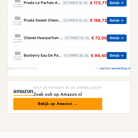
Prada Le Parfum Amberachtig Houtachtig Parfum Voor Heren Prada - Paradigme Le Parfum - Amberachtig Houtachtig Parfum Voor Heren - 150 ML
€ 173,77
ICI PARIS XL NL
Bekijk →
Prada Sweet Chemistry Eau De Parfum Bloemig Fruitig Gourmand Navlubaar Dames Parfum Prada - Paradoxe Sweet Chemistry Eau De Parfum - Bloemig Fruitig Gourmand Navlubaar Dames Parfum - 90 ML
€ 158,72
ICI PARIS XL NL
Bekijk →
Chanel Haarparfum Chanel - Chance Eau Tendre Haarparfum - 35 ML
€ 72,00
ICI PARIS XL NL
Bekijk →
Burberry Eau De Parfum Burberry - Goddess Eau De Parfum - 50 ML
€ 94,40
ICI PARIS XL NL
Bekijk →
Bijgewerkt 8-8-2026
Via
parfum-aanbieding.nl
NIET GEVONDEN IN DE VERGELIJKER?
amazon
Zoek ook op Amazon.nl
Bekijk op Amazon →