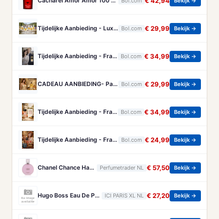
Cacharel Amor Amor 100 ml Eau de Toilette - Vrouwenparfum
€ 42,94
Bol.com
Bekijk →
Tijdelijke Aanbieding - Luxe Franse Eau de Parfum - Collection Prestige - 5 grote miniaturen met diverse Bloemige geuren
€ 29,99
Bol.com
Bekijk →
Tijdelijke Aanbieding - Franse Parfum - Rodin - een heerlijke frisse/kruidige Eau de Parum - met gratis parfumverstuiver - blijft gehele dag ruiken.
€ 34,99
Bol.com
Bekijk →
CADEAU AANBIEDING- Parfum Passade Paris - Elegante Zachte Geur - 100 ml
€ 29,99
Bol.com
Bekijk →
Tijdelijke Aanbieding - Franse Dames Parfum - Pomone- een heerlijke Eau de Parfum - dat ruikt naar heerlijk fris fruit en amandel.
€ 34,99
Bol.com
Bekijk →
Tijdelijke Aanbieding - Franse Dames Parfum - Amative and Tender - een heerlijke Eau de Parfum - met Koffie - Amandelen en Chocola - met hartje ketting
€ 24,99
Bol.com
Bekijk →
Chanel Chance Haarparfum 35 ml
€ 57,50
Perfumetrader NL
Bekijk →
Hugo Boss Eau De Parfum Hugo Boss - Boss Bottled Beyond For Her Eau De Parfum - 10 ML
€ 27,20
ICI PARIS XL NL
Bekijk →