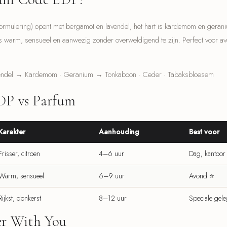
ulering) opent met bergamot en lavendel, het hart is kardemom en geraniu
s warm, sensueel en aanwezig zonder overweldigend te zijn. Perfect voor a
endel → Kardemom · Geranium → Tonkaboon · Ceder · Tabaksbloesem
DP vs Parfum
Karakter
Aanhouding
Best voor
Frisser, citroen
4–6 uur
Dag, kantoor
Warm, sensueel
6–9 uur
Avond ⭐
Rijkst, donkerst
8–12 uur
Speciale gel
er With You