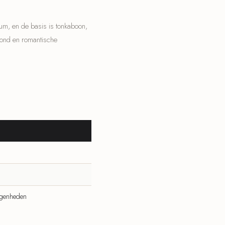
m, en de basis is tonkaboon,
vond en romantische
egenheden