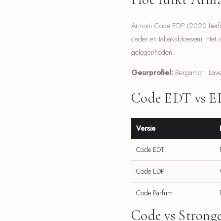
Armani Code EDP (2020 herform
ceder en tabaksbloesem. Het i
gelegenheden.
Geurprofiel:
Bergamot · Lav
Code EDT vs E
Versie
Code EDT
Code EDP
Code Parfum
Code vs Strong