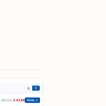
▦
☰
€ 47,89
Bol.com
Bekijk →