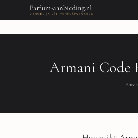
Parfum-aanbieding.nl
VERGELIJK 21+ PARFUMWINKELS
Armani Code ED
Armani
Hoe ruikt Arm