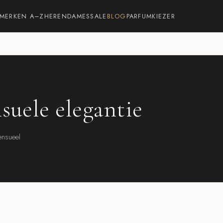
MERKEN A–Z
HEREN
DAMES
SALE
BLOG
PARFUMKIEZER
suele elegantie
ensueel