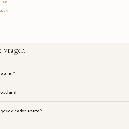
ijzen
pulair
e vragen
f avond?
opulairst?
n goede cadeaukeuze?