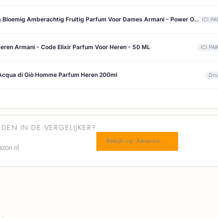
Armani Eau De Parfum Bloemig Amberachtig Fruitig Parfum Voor Dames Armani - Power Of You Eau De Parfum - Bloemig Amberachtig Fruitig Parfum Voor Dames - 50 ML
ICI PA
eren Armani - Code Elixir Parfum Voor Heren - 50 ML
ICI PA
Acqua di Giò Homme Parfum Heren 200ml
Dou
DEN IN DE VERGELIJKER?
Bekijk op Amazon →
zon.nl