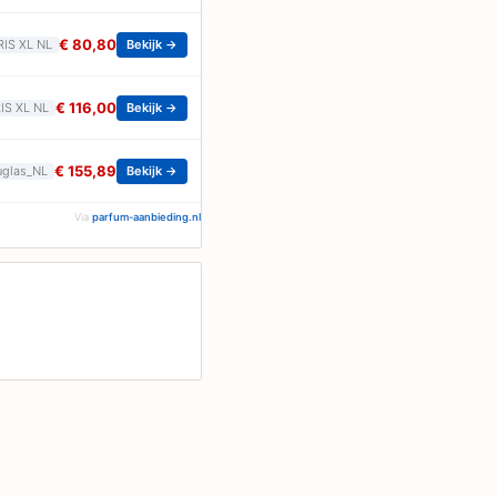
€ 80,80
RIS XL NL
Bekijk →
€ 116,00
RIS XL NL
Bekijk →
€ 155,89
glas_NL
Bekijk →
Via
parfum-aanbieding.nl