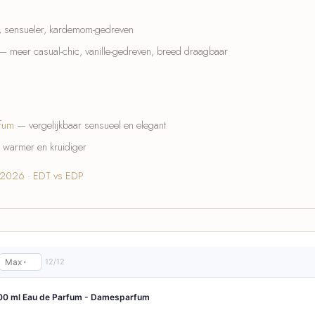
 sensueler, kardemom-gedreven
 meer casual-chic, vanille-gedreven, breed draagbaar
rfum
— vergelijkbaar sensueel en elegant
warmer en kruidiger
s 2026
·
EDT vs EDP
12/12
100 ml Eau de Parfum - Damesparfum