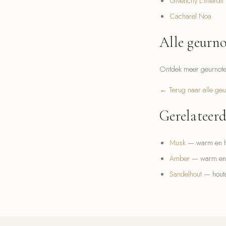
Givenchy L'Interdit
Cacharel Noa
Alle geurn
Ontdek meer geurnoten
← Terug naar alle ge
Gerelateer
Musk
— warm en h
Amber
— warm en 
Sandelhout
— houta