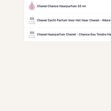
Chanel Chance Haarparfum 35 ml
Chanel Zacht Parfum Voor Het Haar Chanel - Allur
Chanel Haarparfum Chanel - Chance Eau Tendre H
Hugo Boss Eau De Parfum Hugo Boss - Boss Bottle
Prada Le Parfum Amberachtig Houtachtig Parfum V
Bijgewerkt 7-8-2026
NIET GEVONDEN IN DE VERGELIJKER?
amazon
Bek
Zoek ook op Amazon.nl