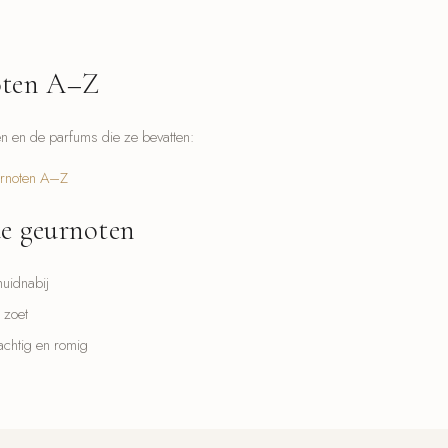
oten A–Z
 en de parfums die ze bevatten:
urnoten A–Z
de geurnoten
uidnabij
zoet
chtig en romig