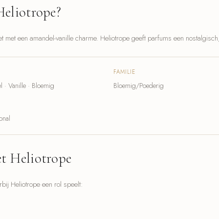
Heliotrope?
t met een amandel-vanille charme. Heliotrope geeft parfums een nostalgisch, 
FAMILIE
 · Vanille · Bloemig
Bloemig/Poederig
onal
t Heliotrope
ij Heliotrope een rol speelt: