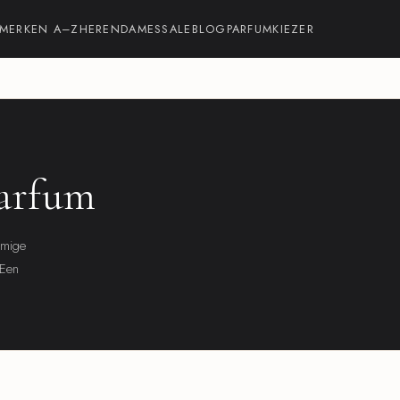
MERKEN A–Z
HEREN
DAMES
SALE
BLOG
PARFUMKIEZER
parfum
emige
 Een