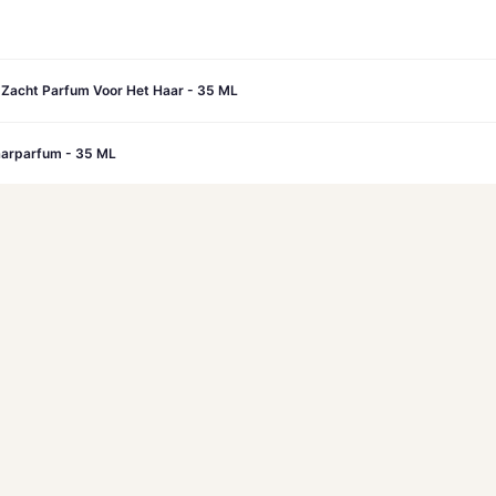
e Zacht Parfum Voor Het Haar - 35 ML
aarparfum - 35 ML
d Beyond For Her Eau De Parfum - 10 ML
oor Heren Prada - Paradigme Le Parfum - Amberachtig Houtachtig Parfum 
ijk op Amazon →