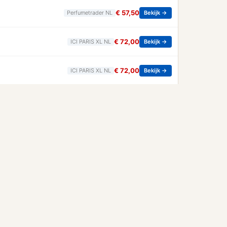
€ 57,50
Perfumetrader NL
Bekijk →
€ 72,00
ICI PARIS XL NL
Bekijk →
€ 72,00
ICI PARIS XL NL
Bekijk →
€ 27,20
ICI PARIS XL NL
Bekijk →
Voor Heren - 150 ML
€ 173,77
ICI PARIS XL NL
Bekijk →
Prada Sweet Chemistry Eau De Parfum Bloemig Fruitig Gourmand Navlubaar Dames Parfum Prada - Paradoxe Sweet Chemistry Eau De Parfum - Bloemig Fruitig Gourmand Navlubaar Dames Parfum - 90 ML
€ 158,72
ICI PARIS XL NL
Bekijk →
Via
parfum-aanbieding.nl