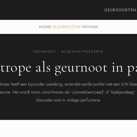
GEURSOORTEN
HOME
›
GEURNOTEN
›
Heliotrope
GEURNOOT · BLOEMIG/POEDERIG
trope als geurnoot in 
otrope heeft een bijzonder poederig, amandel-vanille profiel met een licht blo
ensie. Het wordt soms omschreven als 'zonnebloemzaad' of 'koekjesdeeg'.
klassieke noot in vintage parfumerie.