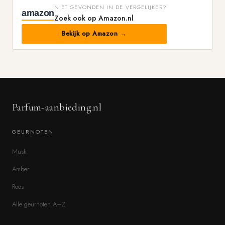
NIET GEVONDEN IN DE VERGELIJKER?
amazon
Zoek ook op Amazon.nl
Bekijk op Amazon →
Parfum-aanbieding.nl
GEURNOTEN
Musk
Amber
Roos
Alle geurnoten A–Z