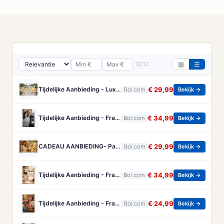
12/12
▦
☰
Tijdelijke Aanbieding - Luxe Franse Eau de Parfum - Collection Prestige - 5 grote miniaturen met diverse Bloemige geuren
€ 29,99
Bol.com
Bekijk →
Tijdelijke Aanbieding - Franse Parfum - Rodin - een heerlijke frisse/kruidige Eau de Parum - met gratis parfumverstuiver - blijft gehele dag ruiken.
€ 34,99
Bol.com
Bekijk →
CADEAU AANBIEDING- Parfum Passade Paris - Elegante Zachte Geur - 100 ml
€ 29,99
Bol.com
Bekijk →
Tijdelijke Aanbieding - Franse Dames Parfum - Pomone- een heerlijke Eau de Parfum - dat ruikt naar heerlijk fris fruit en amandel.
€ 34,99
Bol.com
Bekijk →
Tijdelijke Aanbieding - Franse Dames Parfum - Amative and Tender - een heerlijke Eau de Parfum - met Koffie - Amandelen en Chocola - met hartje ketting
€ 24,99
Bol.com
Bekijk →