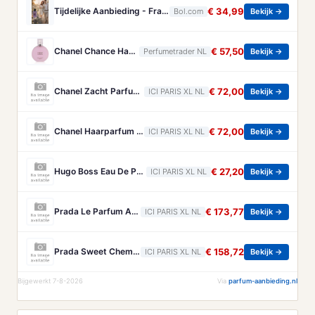
Tijdelijke Aanbieding - Franse Parfum - Le Jardin - is een Eau de Parfum - van een perfecte mix van kruiden en Lavendel - met extra handtas verstuiver.
€ 34,99
Bol.com
Bekijk →
Chanel Chance Haarparfum 35 ml
€ 57,50
Perfumetrader NL
Bekijk →
Chanel Zacht Parfum Voor Het Haar Chanel - Allure Zacht Parfum Voor Het Haar - 35 ML
€ 72,00
ICI PARIS XL NL
Bekijk →
Chanel Haarparfum Chanel - Chance Eau Tendre Haarparfum - 35 ML
€ 72,00
ICI PARIS XL NL
Bekijk →
Hugo Boss Eau De Parfum Hugo Boss - Boss Bottled Beyond For Her Eau De Parfum - 10 ML
€ 27,20
ICI PARIS XL NL
Bekijk →
Prada Le Parfum Amberachtig Houtachtig Parfum Voor Heren Prada - Paradigme Le Parfum - Amberachtig Houtachtig Parfum Voor Heren - 150 ML
€ 173,77
ICI PARIS XL NL
Bekijk →
Prada Sweet Chemistry Eau De Parfum Bloemig Fruitig Gourmand Navlubaar Dames Parfum Prada - Paradoxe Sweet Chemistry Eau De Parfum - Bloemig Fruitig Gourmand Navlubaar Dames Parfum - 90 ML
€ 158,72
ICI PARIS XL NL
Bekijk →
Bijgewerkt 7-8-2026
Via
parfum-aanbieding.nl