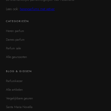
Lees ook:
herenparfums met vetiver
CATEGORIEËN
Heren parfum
Dames parfum
Parfum sale
Alle geursoorten
BLOG & GIDSEN
Parfumkiezer
Alle artikelen
Vergelijkbare geuren
Santa Maria Novella