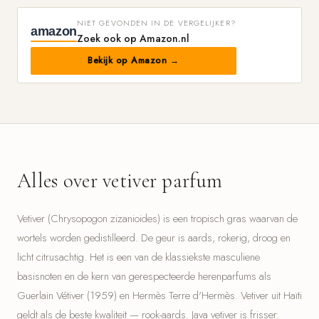
NIET GEVONDEN IN DE VERGELIJKER?
amazon
Zoek ook op Amazon.nl
Bekijk op Amazon →
Alles over vetiver parfum
Vetiver (Chrysopogon zizanioides) is een tropisch gras waarvan de
wortels worden gedistilleerd. De geur is aards, rokerig, droog en
licht citrusachtig. Het is een van de klassiekste masculiene
basisnoten en de kern van gerespecteerde herenparfums als
Guerlain Vétiver (1959) en Hermès Terre d'Hermès. Vetiver uit Haïti
geldt als de beste kwaliteit — rook-aards. Java vetiver is frisser.