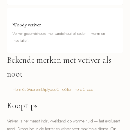
Woody vetiver
Vetiver gecombineerd met sandelhout of ceder — warm en
meditatief.
Bekende merken met vetiver als
noot
Hermès
Guerlain
Diptyque
Chloé
Tom Ford
Creed
Kooptips
Vetiver is het meest indrukwekkend op warme huid — het evolueert
mooi. Draag het in de herfst en winter voor maximale diepte. Op