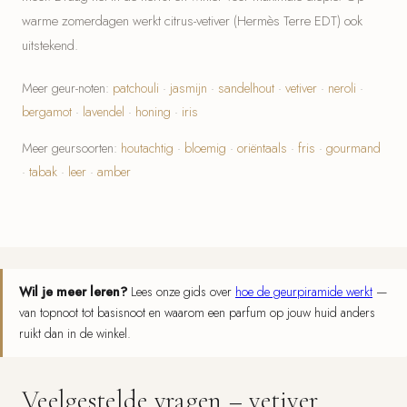
warme zomerdagen werkt citrus-vetiver (Hermès Terre EDT) ook
uitstekend.
Meer geur-noten:
patchouli
·
jasmijn
·
sandelhout
·
vetiver
·
neroli
·
bergamot
·
lavendel
·
honing
·
iris
Meer geursoorten:
houtachtig
·
bloemig
·
oriëntaals
·
fris
·
gourmand
·
tabak
·
leer
·
amber
Wil je meer leren?
Lees onze gids over
hoe de geurpiramide werkt
—
van topnoot tot basisnoot en waarom een parfum op jouw huid anders
ruikt dan in de winkel.
Veelgestelde vragen – vetiver