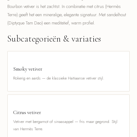
Bourbon vetiver is het zachtst. In combinatie met citrus (Hermès
Terre) geeft het een mineralige, elegante signatuur. Met sandelhout
(Diptyque Tam Dao) een meditatief, warm profiel.
Subcategorieën & variaties
Smoky vetiver
Rokerig en aards — de klassieke Haïtiaanse vetiver stijl.
Citrus vetiver
Vetiver met bergamot of sinaasappel — fris maar gegrond. Stijl
van Hermès Terre.