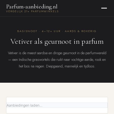
Parfum-aanbieding.nl
VERGELIJK 21+ PARFUMWINKELS
BASISNOOT · 4–12+ UUR · AARDS & ROKERIG
Vetiver als geurnoot in parfum
Vetiver is de meest aardse en droge geurnoot in de parfumwereld
— een Indische graswortels die ruikt naar vochtige aarde, rook en
het bos na regen. Diepgaand, mannelijk en tijdloos.
Aanbiedingen laden…